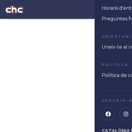
Horaris d'e
Ope
Preguntes f
OPORTUNI
Uneix-te al 
POLÍTICA
Política de c
SEGUEIX-
CATALÒNIA 