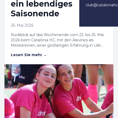
ein lebendiges
club@cataloniah
Saisonende
26. Mai 2026
Rückblick auf das Wochenende vom 22. bis 25. Mai
2026 beim Catalònia HC, mit den Alevines als
Meisterinnen, einer großartigen Erfahrung in Lille
und dem Hallenteam der Herren kurz vor dem
Lesen Sie mehr
→
Halbfinale.