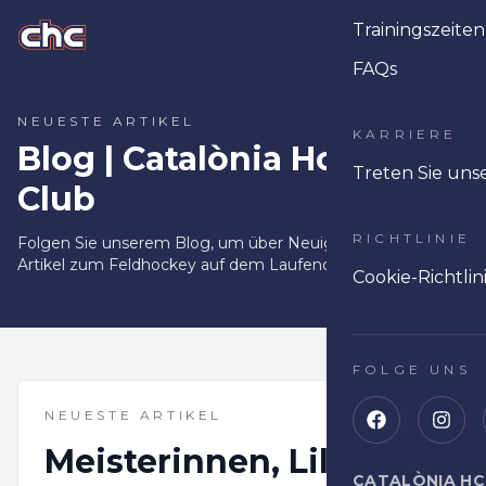
Trainingszeiten
Ope
FAQs
NEUESTE ARTIKEL
KARRIERE
Blog | Catalònia Hoquei
Treten Sie uns
Club
RICHTLINIE
Folgen Sie unserem Blog, um über Neuigkeiten, Tipps und
Artikel zum Feldhockey auf dem Laufenden zu bleiben.
Cookie-Richtlin
FOLGE UNS
NEUESTE ARTIKEL
Meisterinnen, Lille und
CATALÒNIA HC