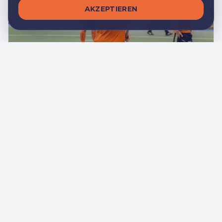
AKZEPTIEREN
1. APRIL 2025
Mit gutem Beispiel vorangehen
Die Leadership-Reise der Kapitäne Caro Falcone und
Willy Enos