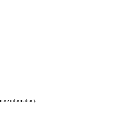
 more information)
.