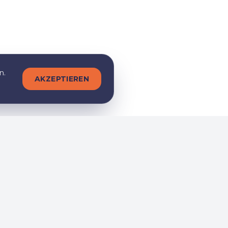
n.
AKZEPTIEREN
Folge uns
m bei