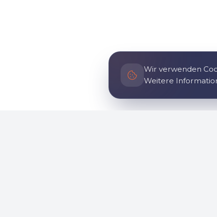
Wir verwenden Cook
Weitere Informatio
Allgemein
Informa
Startseite
Geschich
Über uns
So komm
Nachrichten
Sozialer E