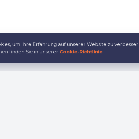
ies, um Ihre Erfahrung auf unserer Website zu verbesser
nen finden Sie in unserer
Cookie-Richtlinie
.
tion
Karriere
te
Treten Sie unserem Tea
en Sie
Richtlinie
influss
Cookie-Richtlinie