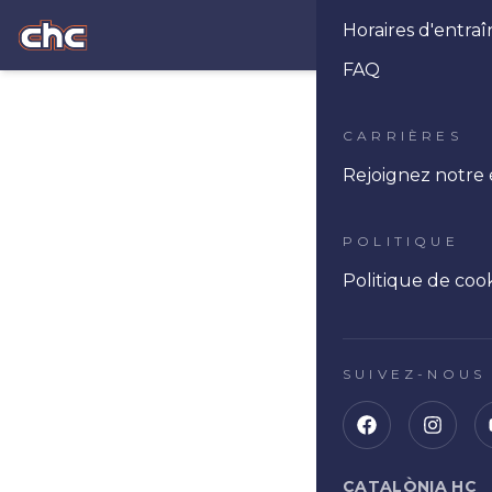
Horaires d'entr
Ope
FAQ
CARRIÈRES
Rejoignez notre
POLITIQUE
Politique de coo
SUIVEZ-NOUS
CATALÒNIA HC