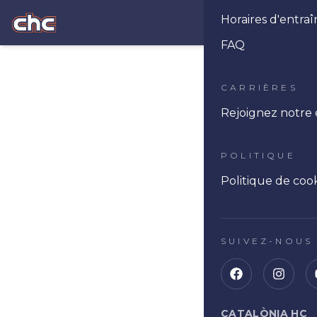
Horaires d'entr
Ope
FAQ
CARRIÈRES
Rejoignez notre
POLITIQUE
Politique de coo
SUIVEZ-NOUS
CATALÒNIA HC