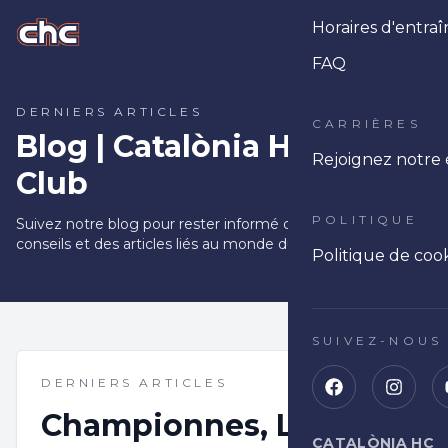
Horaires d'entr
Ope
FAQ
DERNIERS ARTICLES
CARRIÈRES
Blog | Catalònia Hoquei
Rejoignez notre
Club
POLITIQUE
Suivez notre blog pour rester informé des actualités, des
conseils et des articles liés au monde du hockey sur gazon.
Politique de coo
SUIVEZ-NOUS
DERNIERS ARTICLES
Championnes, Lille et
CATALÒNIA HC