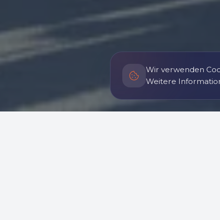
Wir verwenden Cook
Weitere Informatio
Im Catalònia Hoquei C
maßgeschneiderte Dienstleist
v