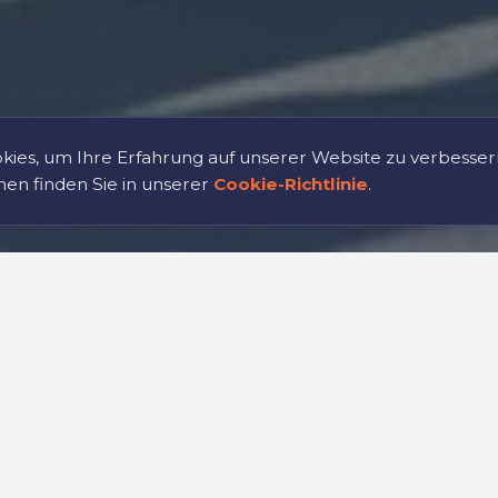
ies, um Ihre Erfahrung auf unserer Website zu verbesser
nen finden Sie in unserer
Cookie-Richtlinie
.
Was wir anbieten
lub verstehen wir die Bedeutung des Sports für U
ungen, die darauf abzielen, Teams zu stärken, di
erbessern und mit sportlichen Werten zu verbinde