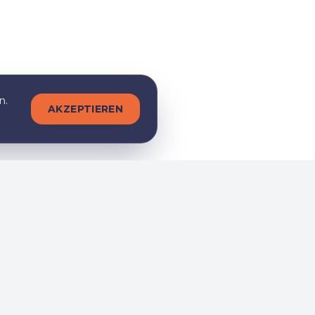
n.
AKZEPTIEREN
Folge uns
m bei