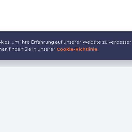
ies, um Ihre Erfahrung auf unserer Website zu verbesser
nen finden Sie in unserer
Cookie-Richtlinie
.
tion
Karriere
te
Treten Sie unserem Tea
en Sie
Richtlinie
influss
Cookie-Richtlinie