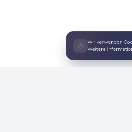
Wir verwenden Cook
Weitere Informatio
Allgemein
Informa
Startseite
Geschich
Über uns
So komm
Nachrichten
Sozialer E