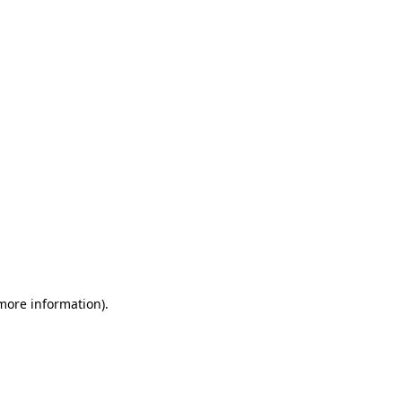
 more information)
.