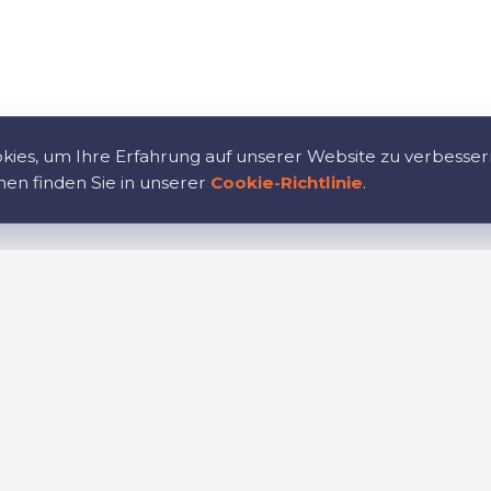
ies, um Ihre Erfahrung auf unserer Website zu verbesser
nen finden Sie in unserer
Cookie-Richtlinie
.
tion
Karriere
te
Treten Sie unserem Tea
en Sie
Richtlinie
influss
Cookie-Richtlinie