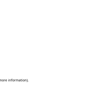
 more information)
.