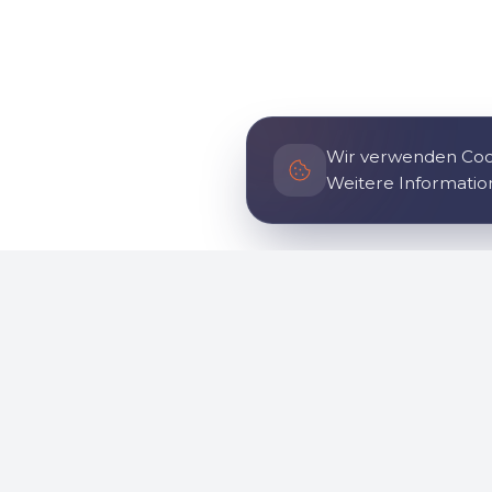
Wir verwenden Cook
Weitere Informatio
Allgemein
Informa
Startseite
Geschich
Über uns
So komm
Nachrichten
Sozialer E