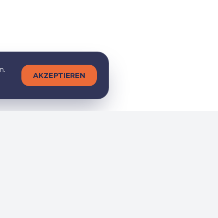
n.
AKZEPTIEREN
Folge uns
m bei