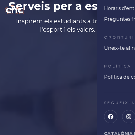
Serveis per a escoles
Horaris d'e
Ope
Preguntes f
Inspirem els estudiants a través de
l'esport i els valors.
OPORTUNI
Uneix-te al 
POLÍTICA
Política de c
SEGUEIX-
CATALÒNIA 