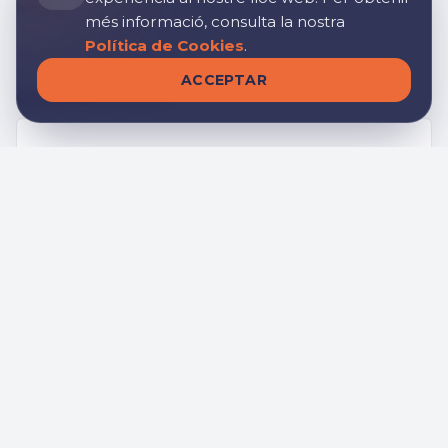
Nom
*
més informació, consulta la nostra
Política de Cookies
.
ACCEPTAR
Correu electrònic
*
Telèfon (opcional)
Missatge
*