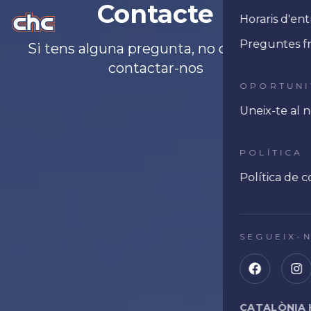
Contacte
Horaris d'e
Ope
Preguntes f
Si tens alguna pregunta, no dubtis en
contactar-nos
OPORTUNI
Uneix-te al 
POLÍTICA
Política de c
SEGUEIX-
CATALÒNIA 