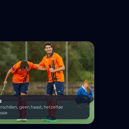
d
schillen, geen haast, hetzelfde
sie.