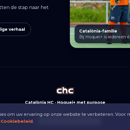
ten de stap naar het
dige verhaal
Catalònia-familie
Bij Hoquei+ is iedereen é
Catalònia HC · Hoquei+ met purpose
INCLUSIE, VERTROUWEN EN VERBONDENHEID
es om uw ervaring op onze website te verbeteren. Voor 
Terug naar hoofdsite
e
Cookiebeleid
Taal
.
:
CA
ES
EN
FR
DE
NL