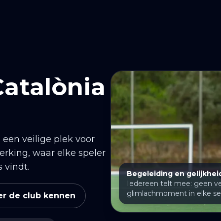
Catalònia
 een veilige plek voor
rking, waar elke speler
 vindt.
Begeleiding en gelijkhei
Iedereen telt mee: geen ver
glimlachmoment in elke ses
er de club kennen