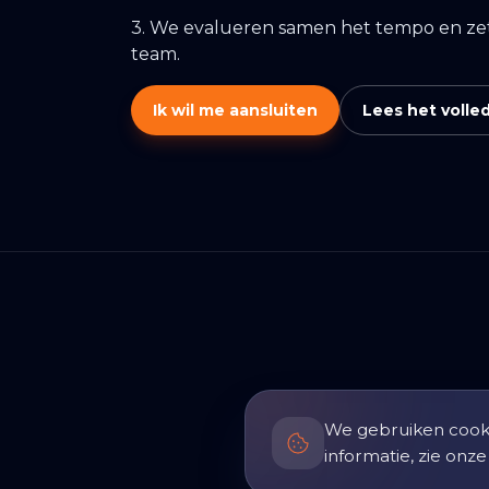
3. We evalueren samen het tempo en zet
team.
Ik wil me aansluiten
Lees het volle
We gebruiken cooki
informatie, zie onz