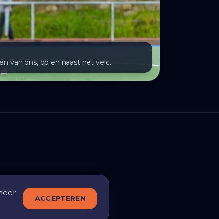
én van ons, op en naast het veld.
meer
ACCEPTEREN