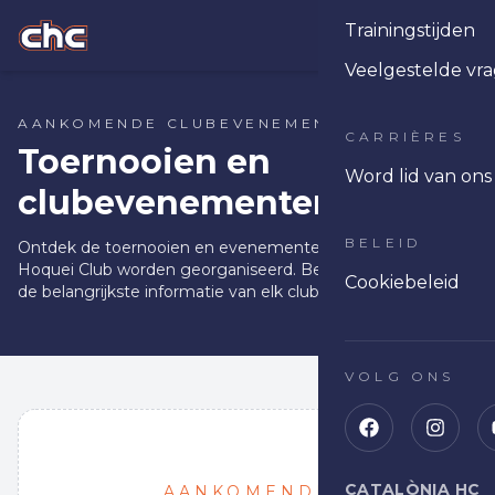
Trainingstijden
Ope
Veelgestelde vr
AANKOMENDE CLUBEVENEMENTEN
CARRIÈRES
Toernooien en
Word lid van on
clubevenementen
BELEID
Ontdek de toernooien en evenementen die door Catalònia
Hoquei Club worden georganiseerd. Bekijk data, locaties en
Cookiebeleid
de belangrijkste informatie van elk clubevenement.
VOLG ONS
CATALÒNIA HC
AANKOMENDE