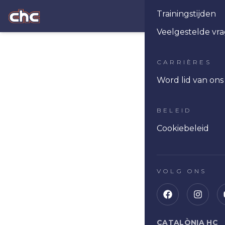
Trainingstijden
Ope
Veelgestelde vr
CARRIÈRES
Word lid van on
BELEID
Cookiebeleid
VOLG ONS
CATALÒNIA HC