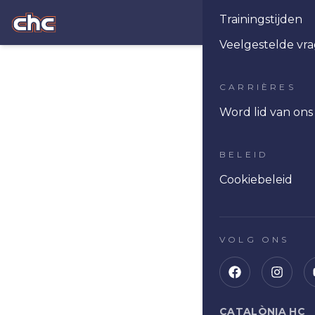
Trainingstijden
Ope
Veelgestelde vr
CARRIÈRES
Word lid van on
BELEID
Cookiebeleid
VOLG ONS
CATALÒNIA HC