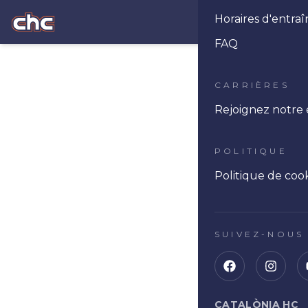
Horaires d'entr
Ope
FAQ
CARRIÈRES
Rejoignez notre
POLITIQUE
Politique de coo
SUIVEZ-NOUS
CATALÒNIA HC