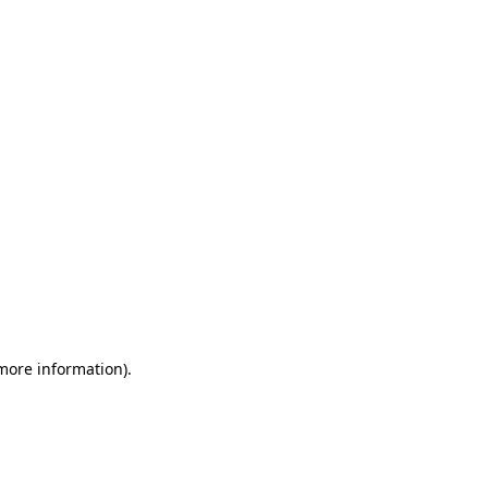
 more information)
.