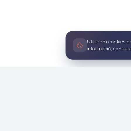
Utilitzem cookies pe
informació, consult
General
Informa
Inici
Història
Sobre nosaltres
Com arri
Notícies
Impacte s