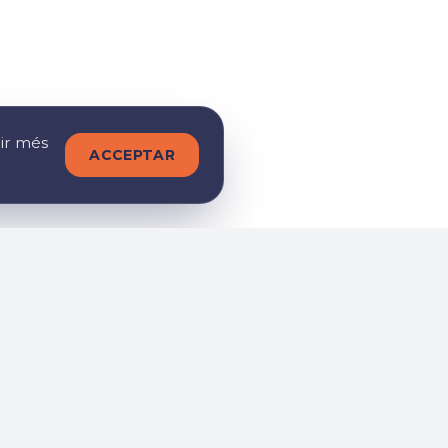
nir més
ACCEPTAR
s
Segueix-nos