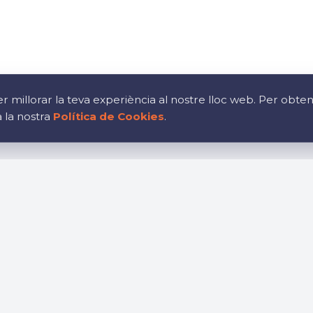
r millorar la teva experiència al nostre lloc web. Per obte
a la nostra
Política de Cookies
.
ció
Oportunitats laboral
Uneix-te al nostre equip
bar
Política
ocial
Política de cookies