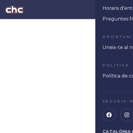
Horaris d'e
Ope
Preguntes f
OPORTUNI
Uneix-te al 
POLÍTICA
Política de c
SEGUEIX-
CATALÒNIA 