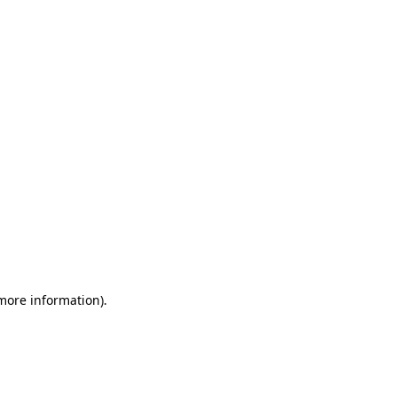
 more information)
.