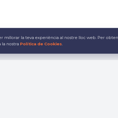
r millorar la teva experiència al nostre lloc web. Per obte
a la nostra
Política de Cookies
.
ció
Oportunitats laboral
Uneix-te al nostre equip
bar
Política
ocial
Política de cookies