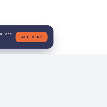
nir més
ACCEPTAR
s
Segueix-nos