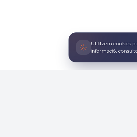
Utilitzem cookies pe
informació, consult
General
Informa
Inici
Història
Sobre nosaltres
Com arri
Notícies
Impacte s