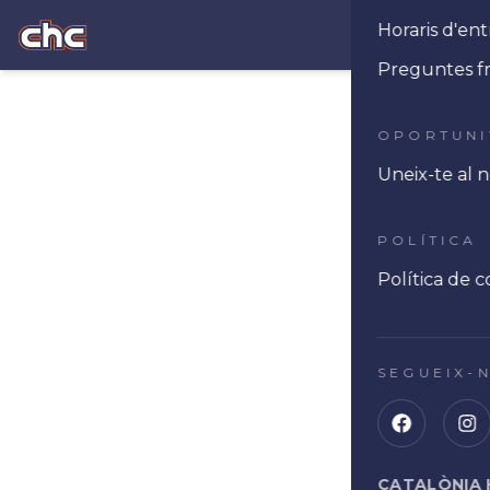
Horaris d'e
Ope
Preguntes f
OPORTUNI
Uneix-te al 
POLÍTICA
Política de c
SEGUEIX-
CATALÒNIA 