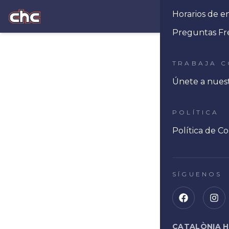
Horarios de e
Ope
Preguntas Fr
TRABAJA 
Únete a nues
POLÍTICA
Política de Co
SÍGUENOS
CATALÒNIA 