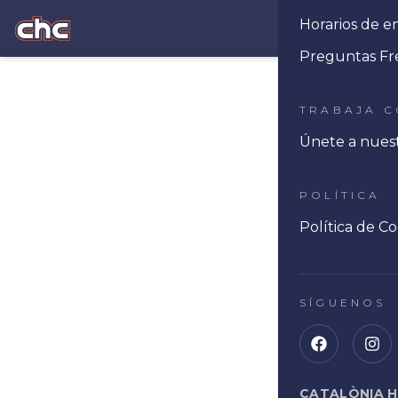
Horarios de e
Ope
Preguntas Fr
TRABAJA 
Únete a nues
POLÍTICA
Política de Co
SÍGUENOS
CATALÒNIA 