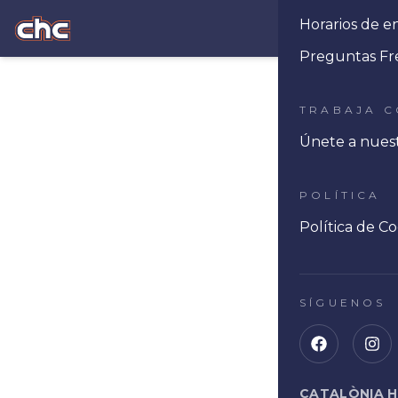
Horarios de e
Ope
Preguntas Fr
TRABAJA 
Únete a nues
POLÍTICA
Política de Co
SÍGUENOS
CATALÒNIA 