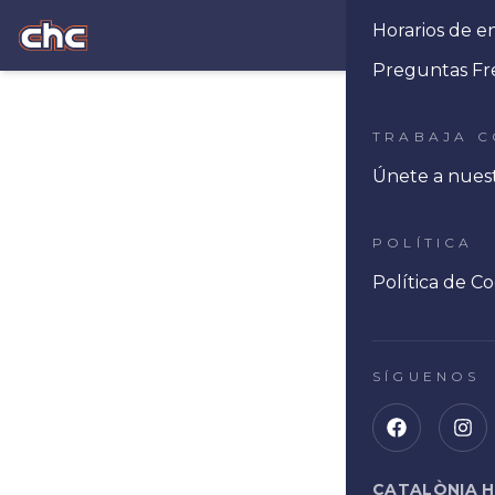
Horarios de e
Ope
Preguntas Fr
TRABAJA 
Únete a nues
POLÍTICA
Política de Co
SÍGUENOS
CATALÒNIA 