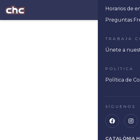
Horarios de e
Ope
Preguntas Fr
TRABAJA 
Únete a nues
POLÍTICA
Política de Co
SÍGUENOS
CATALÒNIA 