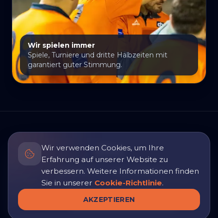
Wir spielen immer
Spiele, Turniere und dritte Halbzeiten mit
garantiert guter Stimmung.
Wir verwenden Cookies, um Ihre
Erfahrung auf unserer Website zu
verbessern. Weitere Informationen finden
Catalònia HC · Papis & Mamis
FAMILIE, WETTBEWERB UND FREUNDSCHAFT
Sie in unserer
Cookie-Richtlinie
.
Zurück zur Hauptseite
AKZEPTIEREN
Sprache
:
CA
ES
EN
FR
DE
NL